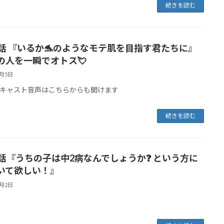
続きを読む
5話 『いるか🐬のようなモテ肌を目指す君たちに』
あの人を一瞬でオトス💘
7月5日
キャスト音声はこちらからも聞けます
続きを読む
4話『うちの子は中2病なんでしょうか❓ という方に
いて欲しい！』
7月2日