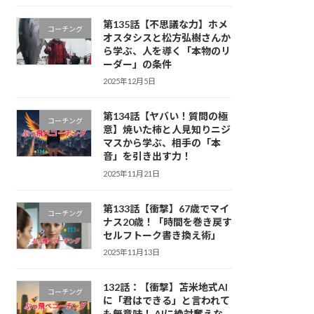
第135話【不思議な力】ホメ
コーチング
オスタシスと松方弘樹さんか
ら学ぶ、人を導く「本物のリ
ーダー」の条件
2025年12月5日
第134話【ヤバい！質問の極
コーチング
意】焼いた柿と人見知りニジ
マスから学ぶ、相手の「本
音」を引き出す力！
2025年11月21日
第133話【衝撃】67歳でマイ
コーチング
ナス20歳！「時間を巻き戻す
セルフトーク書き換え術」
2025年11月13日
132話：【衝撃】苫米地式AI
コーチング
に「君はできる」と言われて
も無意味！ AIに絶対奪えな