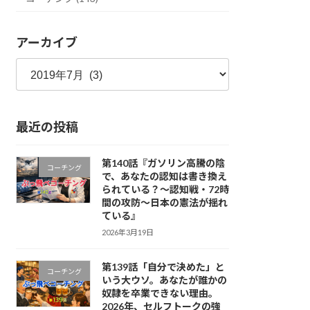
アーカイブ
ア
ー
カ
イ
最近の投稿
ブ
第140話『ガソリン高騰の陰
コーチング
で、あなたの認知は書き換え
られている？〜認知戦・72時
間の攻防〜日本の憲法が揺れ
ている』
2026年3月19日
第139話「自分で決めた」と
コーチング
いう大ウソ。あなたが誰かの
奴隷を卒業できない理由。
2026年、セルフトークの強