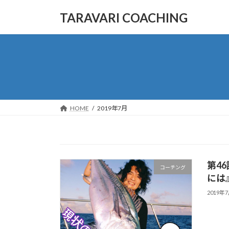
コ
ナ
TARAVARI COACHING
ン
ビ
テ
ゲ
ン
ー
ツ
シ
へ
ョ
ス
ン
キ
に
ッ
移
HOME
2019年7月
プ
動
第4
コーチング
には
2019年