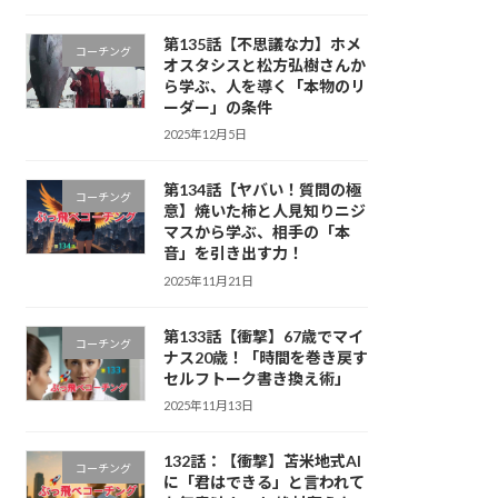
第135話【不思議な力】ホメ
コーチング
オスタシスと松方弘樹さんか
ら学ぶ、人を導く「本物のリ
ーダー」の条件
2025年12月5日
第134話【ヤバい！質問の極
コーチング
意】焼いた柿と人見知りニジ
マスから学ぶ、相手の「本
音」を引き出す力！
2025年11月21日
第133話【衝撃】67歳でマイ
コーチング
ナス20歳！「時間を巻き戻す
セルフトーク書き換え術」
2025年11月13日
132話：【衝撃】苫米地式AI
コーチング
に「君はできる」と言われて