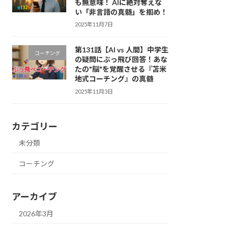
も無意味！ AIに絶対奪えな
い「非言語の真髄」を掴め！
2025年11月7日
第131話【AI vs 人間】中学生
コーチング
の疑問にぶっ飛び回答！あな
たの"脳"を覚醒させる『苫米
地式コーチング』の真髄
2025年11月3日
カテゴリー
未分類
コーチング
アーカイブ
2026年3月