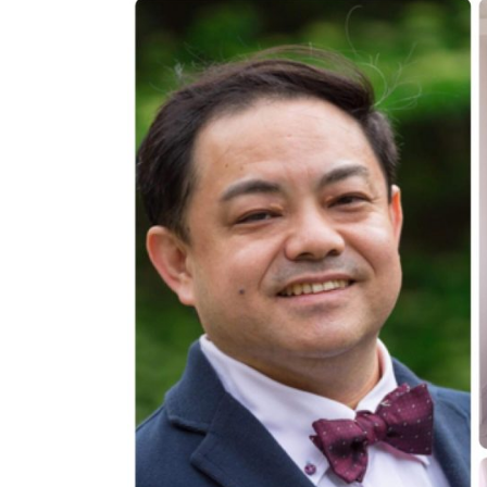
新
日
時
: