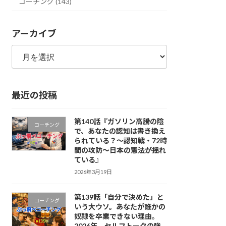
コーチング (143)
アーカイブ
ア
ー
カ
イ
最近の投稿
ブ
第140話『ガソリン高騰の陰
コーチング
で、あなたの認知は書き換え
られている？〜認知戦・72時
間の攻防〜日本の憲法が揺れ
ている』
2026年3月19日
第139話「自分で決めた」と
コーチング
いう大ウソ。あなたが誰かの
奴隷を卒業できない理由。
2026年、セルフトークの強