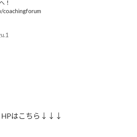
8へ！
ew/coachingforum
yu.1
HPはこちら↓↓↓
フォーラム２０１８