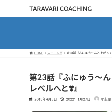
コ
ナ
TARAVARI COACHING
ン
ビ
テ
ゲ
ン
ー
ツ
シ
へ
ョ
ス
ン
キ
に
ッ
移
HOME
コーチング
第23話『ふにゅう〜んと上がって
プ
動
第23話『ふにゅう〜
レベルへと❣️』
最
2018年4月5日
2022年1月27日
孝志
終
更