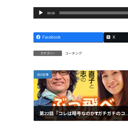
音
00:00
声
プ
レ
Facebook
X
ー
ヤ
ー
コーチング
カテゴリー
前の記事
第22話『コレは暗号なのか❣️ガチガチのココロが〇に戻ると
2018年4月2日