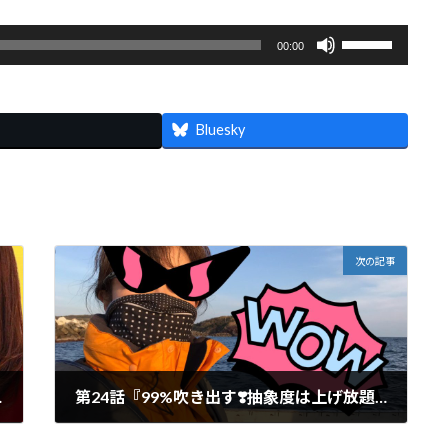
ボ
00:00
リ
ュ
ー
ム
Bluesky
調
節
に
は
上
下
次の記事
矢
印
キ
ー
を
使
っ
〇〇になる』
第24話『99%吹き出す❣️抽象度は上げ放題なのだ』
て
く
2018年4月18日